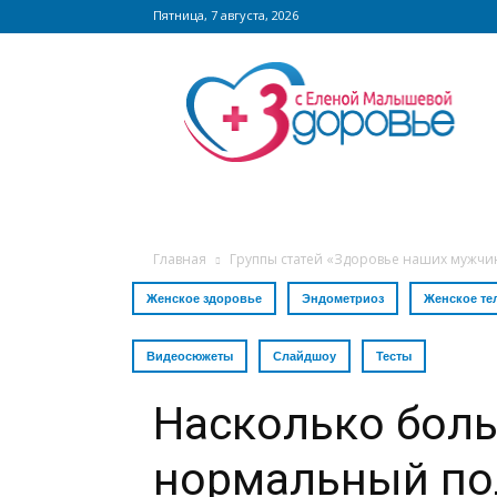
Пятница, 7 августа, 2026
Сайт
zdorovieinfo.ru
–
крупнейший
медицинский
интернет-
портал
России
Главная
Группы статей «Здоровье наших мужчи
Женское здоровье
Эндометриоз
Женское те
Видеосюжеты
Слайдшоу
Тесты
Насколько бол
нормальный по