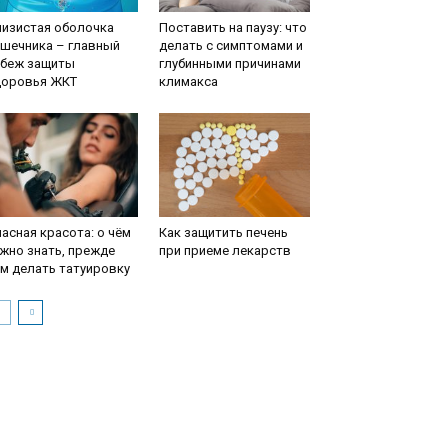
лизистая оболочка
Поставить на паузу: что
ишечника – главный
делать с симптомами и
убеж защиты
глубинными причинами
доровья ЖКТ
климакса
асная красота: о чём
Как защитить печень
жно знать, прежде
при приеме лекарств
м делать татуировку