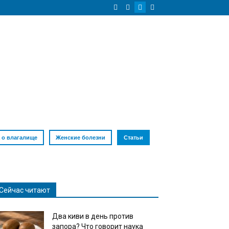
 о влагалище
Женские болезни
Статьи
Сейчас читают
Два киви в день против
запора? Что говорит наука