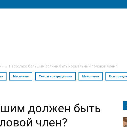
н»
Насколько большим должен быть нормальный половой член?
ло
Месячные
Секс и контрацепция
Менопауза
Вся правда
ьшим должен быть
ловой член?