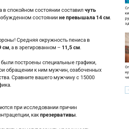
С
на в спокойном состоянии составил
чуть
к
 возбужденном состоянии
не превышала 14 см
.
р
з
?
тороны! Средняя окружность пениса в
9 см
, а в эрегированном –
11,5 см
.
были построены специальные графики,
Оп
при обращении к ним мужчин, озабоченных
ну
тва. Сравните вашего мужчину с 15000
че
фика.
аются при исследовании причин
онтрацепции, как
презервативы
.