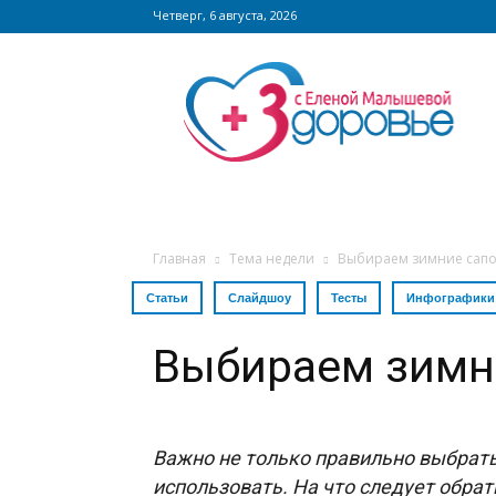
Четверг, 6 августа, 2026
Сайт
zdorovieinfo.ru
–
крупнейший
медицинский
интернет-
портал
России
Главная
Тема недели
Выбираем зимние сапо
Статьи
Слайдшоу
Тесты
Инфографики
Выбираем зимн
Важно не только правильно выбрать 
использовать. На что следует обра