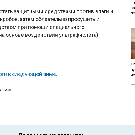
На
к
ботать защитными средствами против влаги и
п
микробов, затем обязательно просушить и
ством при помощи специального
на основе воздействия ультрафиолета).
Оп
ну
оги к следующей зиме.
че
узьям: