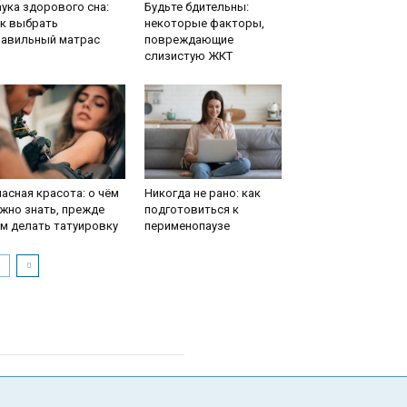
ука здорового сна:
Будьте бдительны:
ак выбрать
некоторые факторы,
равильный матрас
повреждающие
слизистую ЖКТ
асная красота: о чём
Никогда не рано: как
жно знать, прежде
подготовиться к
м делать татуировку
перименопаузе