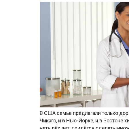
В США семье предлагали только доро
Чикаго, и в Нью-Йорке, и в Бостоне х
четырёх лет: придётся сделать мно