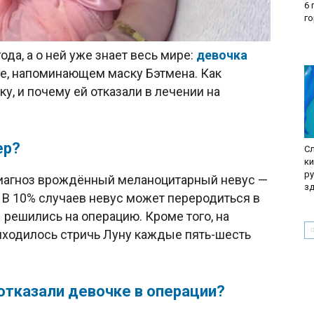
6 
г
да, а о ней уже знает весь мире:
девочка
е, напоминающем маску Бэтмена. Как
у, и почему ей отказали в лечении на
ер?
С
к
р
иагноз врождённый меланоцитарный невус —
з
 В 10% случаев невус может переродиться в
 решились на операцию. Кроме того, на
риходилось стричь Луну каждые пять-шесть
отказали девочке в операции?