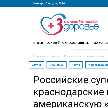
Четверг, 6 августа, 2026
Сайт
zdorovieinfo.ru
–
крупнейший
медицинский
интернет-
СПЕЦПРОЕКТЫ
СБРОСЬ ЛИШНЕЕ
ЗАБОЛЕ
портал
России
Главная
Новое
Российские супергерои: как 
Статьи
Слайдшоу
Тесты
Инфографики
Российские суп
краснодарские 
американскую «