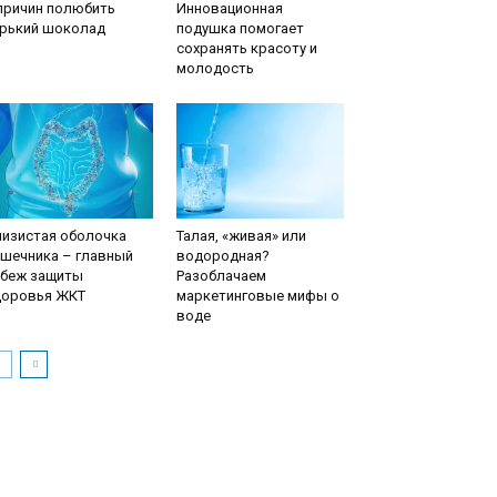
причин полюбить
Инновационная
орький шоколад
подушка помогает
сохранять красоту и
молодость
лизистая оболочка
Талая, «живая» или
ишечника – главный
водородная?
убеж защиты
Разоблачаем
доровья ЖКТ
маркетинговые мифы о
воде