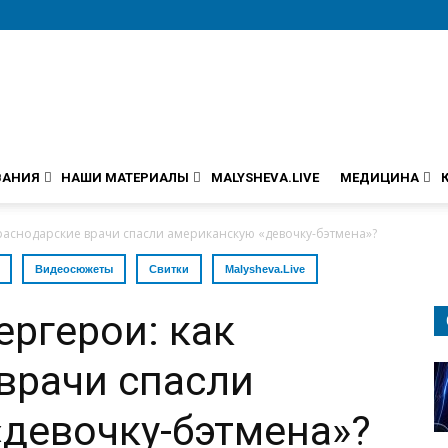
ВАНИЯ
НАШИ МАТЕРИАЛЫ
MALYSHEVA.LIVE
МЕДИЦИНА
краснодарские врачи спасли американскую «девочку-бэтмена»?
Видеосюжеты
Свитки
Malysheva.Live
ергерои: как
врачи спасли
девочку-бэтмена»?