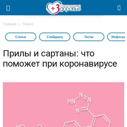
Главная
Новое
Статьи
Слайдшоу
Тесты
Инфогра
Прилы и сартаны: что
поможет при коронавирусе