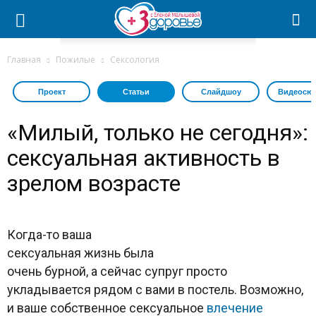
Главная
Пожилые
Сексология
Проект
Статьи
Слайдшоу
Видеосю
«Милый, только не сегодня»:
сексуальная активность в
зрелом возрасте
Когда-то ваша
сексуальная жизнь была
очень бурной, а сейчас супруг просто
укладывается рядом с вами в постель. Возможно,
и ваше собственное сексуальное
влечение