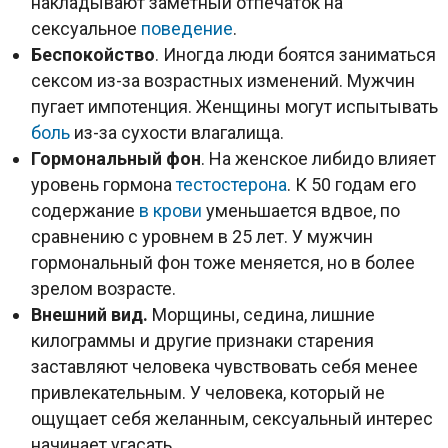
накладывают заметный отпечаток на
сексуальное
поведение
.
Беспокойство
. Иногда люди боятся заниматься
сексом из-за возрастных изменений. Мужчин
пугает импотенция. Женщины могут испытывать
боль
из-за сухости влагалища.
Гормональный фон
. На женское либидо влияет
уровень гормона
тестостерона
. К 50 годам его
содержание
в крови
уменьшается вдвое, по
сравнению с уровнем в 25 лет. У мужчин
гормональный фон тоже меняется, но в более
зрелом возрасте.
Внешний вид.
Морщины, седина, лишние
килограммы и другие признаки старения
заставляют человека чувствовать себя менее
привлекательным. У человека, который не
ощущает себя желанным, сексуальный интерес
начинает угасать.