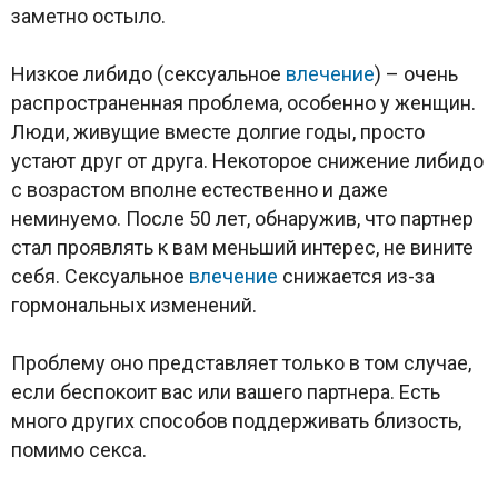
заметно остыло.
Низкое либидо (сексуальное
влечение
) – очень
распространенная проблема, особенно у женщин.
Люди, живущие вместе долгие годы, просто
устают друг от друга. Некоторое снижение либидо
с возрастом вполне естественно и даже
неминуемо. После 50 лет, обнаружив, что партнер
стал проявлять к вам меньший интерес, не вините
себя. Сексуальное
влечение
снижается из-за
гормональных изменений.
Проблему оно представляет только в том случае,
если беспокоит вас или вашего партнера. Есть
много других способов поддерживать близость,
помимо секса.