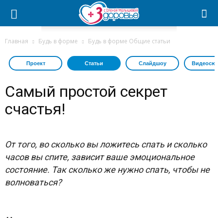
Главная
Будь в форме
Будь в форме Общие статьи
Проект
Статьи
Слайдшоу
Видеосю
Самый простой секрет
счастья!
От того, во сколько вы ложитесь спать и сколько
часов вы спите, зависит ваше эмоциональное
состояние. Так сколько же нужно спать, чтобы не
волноваться?