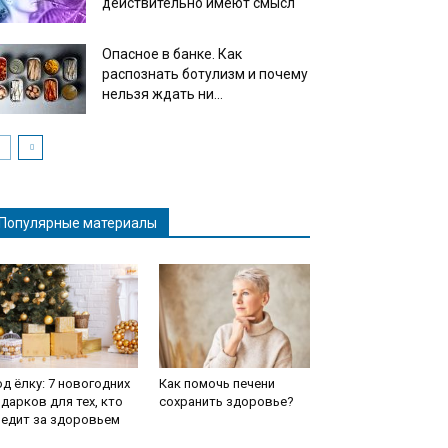
действительно имеют смысл
Опасное в банке. Как
распознать ботулизм и почему
нельзя ждать ни...
Популярные материалы
д ёлку: 7 новогодних
Как помочь печени
дарков для тех, кто
сохранить здоровье?
ледит за здоровьем