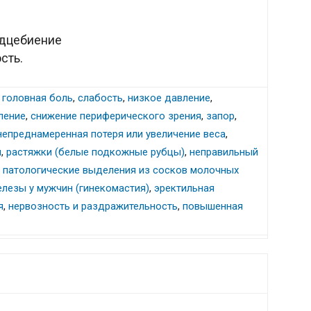
дцебиение
сть.
,
головная боль
,
слабость
,
низкое давление
,
ление
,
снижение периферического зрения
,
запор
,
непреднамеренная потеря или увеличение веса
,
и
,
растяжки (белые подкожные рубцы)
,
неправильный
,
патологические выделения из сосков молочных
елезы у мужчин (гинекомастия)
,
эректильная
я
,
нервозность и раздражительность
,
повышенная