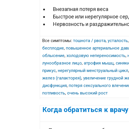
Внезапная потеря веса
Быстрое или нерегулярное сер
Нервозность и раздражительно
Все симптомы:
тошнота / рвота
,
усталость
бесплодие
,
повышенное артериальное дав
облысение
,
холодовую непереносимость
,
лунообразное лицо
,
атрофия мышц
,
синяк
прикус
,
нерегулярный менструальный цикл
желез (галакторея)
,
увеличение грудной ж
дисфункция
,
потеря сексуального влечени
потливость
,
очень высокий рост
Когда обратиться к врачу