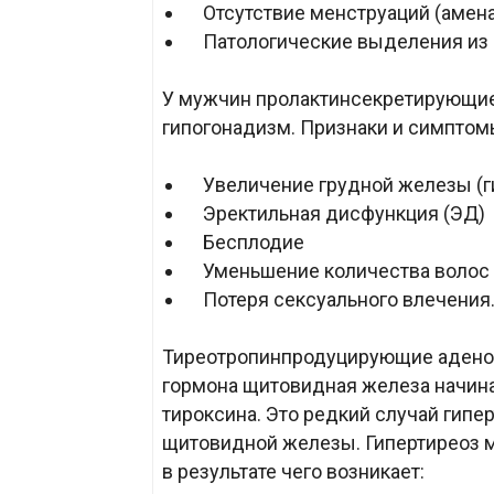
Отсутствие менструаций (амен
Патологические выделения из с
У мужчин пролактинсекретирующи
гипогонадизм. Признаки и симптом
Увеличение грудной железы (г
Эректильная дисфункция (ЭД)
Бесплодие
Уменьшение количества волос 
Потеря сексуального влечения
Тиреотропинпродуцирующие аденом
гормона щитовидная железа начина
тироксина. Это редкий случай гипе
щитовидной железы. Гипертиреоз м
в результате чего возникает: