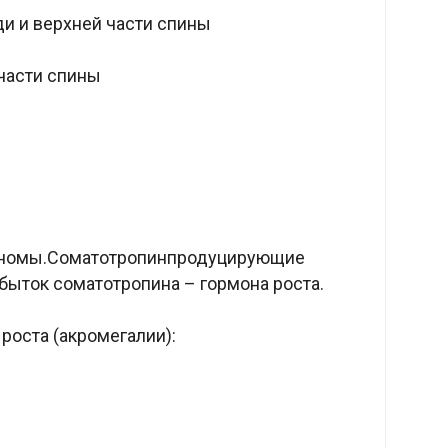
и и верхней части спины
части спины
номы.Соматотропинпродуцирующие
ыток соматотропина – гормона роста.
роста (акромегалии):