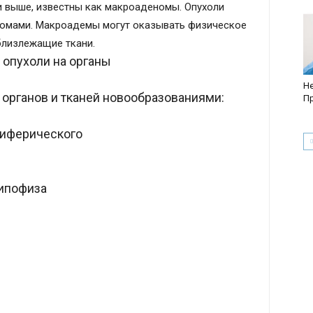
и выше, известны как макроаденомы. Опухоли
омами. Макроадемы могут оказывать физическое
близлежащие ткани.
опухоли на органы
Не
органов и тканей новообразованиями:
Пр
риферического
ипофиза