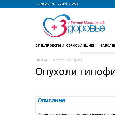
Понедельник, 10 августа, 2026
Сайт
zdorovieinfo.ru
–
крупнейший
медицинский
интернет-
СПЕЦПРОЕКТЫ
СБРОСЬ ЛИШНЕЕ
ЗАБОЛЕ
портал
России
Главная
Опухоли гипофиза
Опухоли гипоф
Описание