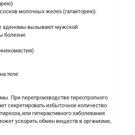
арею)
осков молочных желез (галакторею).
е аденомы вызывают мужской
ы болезни:
инекомастия)
на теле
.
ы. При перепроизводстве тиреотропного
ет секретировать избыточное количество
ртиреоза, или гиперактивного заболевания
ожет ускорить обмен веществ в организме,