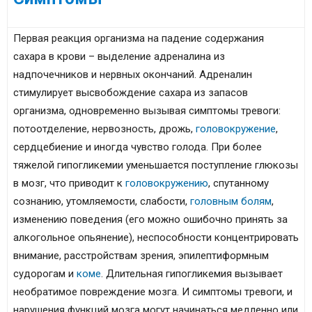
Первая реакция организма на падение содержания
сахара в крови – выделение адреналина из
надпочечников и нервных окончаний. Адреналин
стимулирует высвобождение сахара из запасов
организма, одновременно вызывая симптомы тревоги:
потоотделение, нервозность, дрожь,
головокружение
,
сердцебиение и иногда чувство голода. При более
тяжелой гипогликемии уменьшается поступление глюкозы
в мозг, что приводит к
головокружению
, спутанному
сознанию, утомляемости, слабости,
головным болям
,
изменению поведения (его можно ошибочно принять за
алкогольное опьянение), неспособности концентрировать
внимание, расстройствам зрения, эпилептиформным
судорогам и
коме
. Длительная гипогликемия вызывает
необратимое повреждение мозга. И симптомы тревоги, и
нарушения функций мозга могут начинаться медленно или