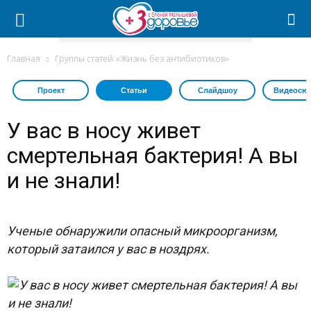
Главная
Группы статей «Жизнь без антибиотиков»
Проект
Статьи
Слайдшоу
Видеосю
У вас в носу живет
смертельная бактерия! А вы
и не знали!
Ученые обнаружили опасный микроорганизм,
который затаился у вас в ноздрях.