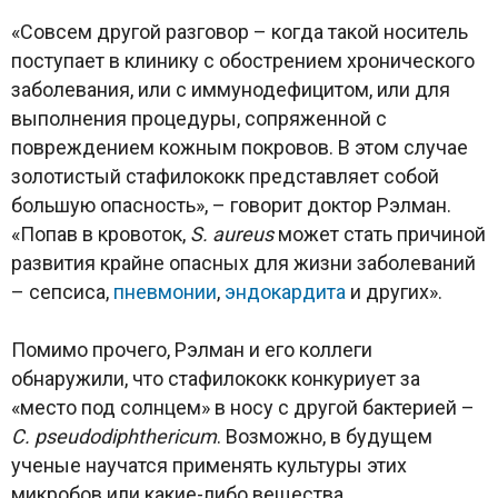
«Совсем другой разговор – когда такой носитель
поступает в клинику с обострением хронического
заболевания, или с иммунодефицитом, или для
выполнения процедуры, сопряженной с
повреждением кожным покровов. В этом случае
золотистый стафилококк представляет собой
большую опасность», – говорит доктор Рэлман.
«Попав в кровоток,
S. aureus
может стать причиной
развития крайне опасных для жизни заболеваний
– сепсиса,
пневмонии
,
эндокардита
и других».
Помимо прочего, Рэлман и его коллеги
обнаружили, что стафилококк конкуриует за
«место под солнцем» в носу с другой бактерией –
С. pseudodiphthericum
. Возможно, в будущем
ученые научатся применять культуры этих
микробов или какие-либо вещества,