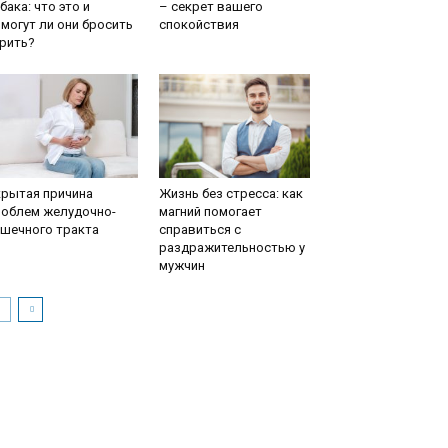
бака: что это и
– секрет вашего
могут ли они бросить
спокойствия
рить?
крытая причина
Жизнь без стресса: как
роблем желудочно-
магний помогает
ишечного тракта
справиться с
раздражительностью у
мужчин