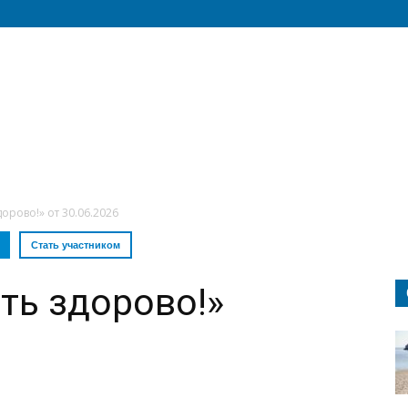
орово!» от 30.06.2026
Стать участником
ть здорово!»