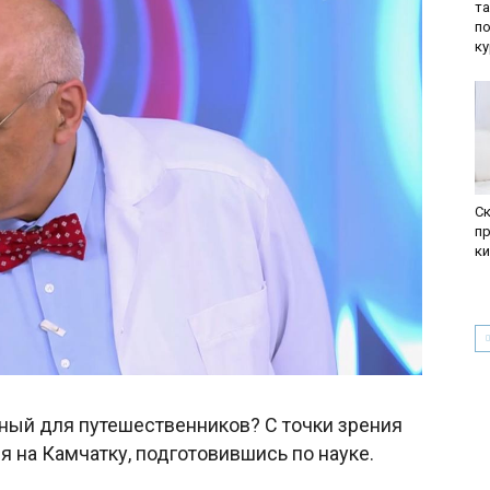
та
по
ку
С
п
к
ный для путешественников? С точки зрения
я на Камчатку, подготовившись по науке.