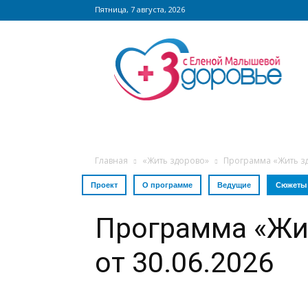
Пятница, 7 августа, 2026
Сайт
zdorovieinfo.ru
–
крупнейший
медицинский
интернет-
портал
России
Главная
«Жить здорово»
Программа «Жить зд
Проект
О программе
Ведущие
Сюжеты
Программа «Жи
от 30.06.2026