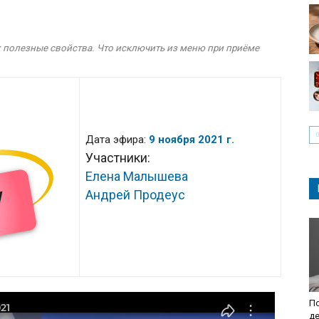
х полезные свойства. Что исключить из меню при приёме
Дата эфира:
9 ноября 2021 г.
Участники:
Елена Малышева
Андрей Продеус
По
де