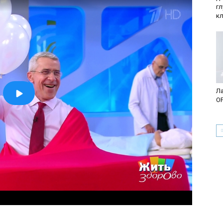
г
к
Ла
О