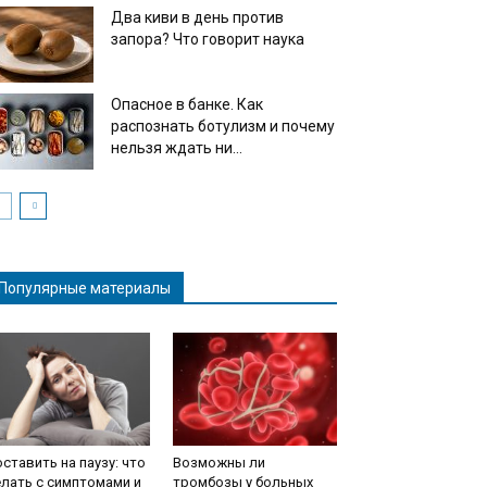
Два киви в день против
запора? Что говорит наука
Опасное в банке. Как
распознать ботулизм и почему
нельзя ждать ни...
Популярные материалы
ставить на паузу: что
Возможны ли
лать с симптомами и
тромбозы у больных