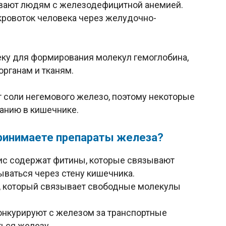
вают людям с железодефицитной анемией.
кровоток человека через желудочно-
еку для формирования молекул гемоглобина,
органам и тканям.
 соли негемового железо, поэтому некоторые
анию в кишечнике.
 принимаете препараты железа?
хис содержат фитины, которые связывают
ываться через стену кишечника.
к, который связывает свободные молекулы
конкурируют с железом за транспортные
ться железу.