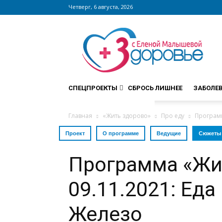
Четверг, 6 августа, 2026
Сайт
zdorovieinfo.ru
–
крупнейший
медицинский
интернет-
СПЕЦПРОЕКТЫ
СБРОСЬ ЛИШНЕЕ
ЗАБОЛЕ
портал
России
Главная
«Жить здорово»
Про еду
Программ
Проект
О программе
Ведущие
Сюжеты
Программа «Жи
09.11.2021: Еда
Железо