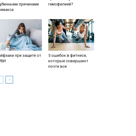
лубинными причинами
гемофилией?
лимакса
йфхаки при защите от
5 ошибок в фитнесе,
РВИ
которые совершают
почти все