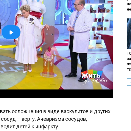
но
не
TO
з
ж
т
вать осложнения в виде васкулитов и других
сосуд – аорту. Аневризма сосудов,
водит детей к инфаркту.