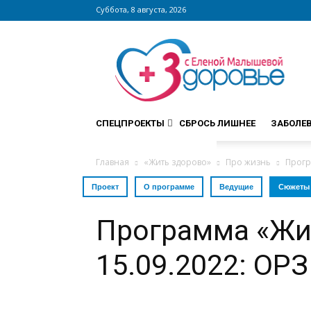
Суббота, 8 августа, 2026
Сайт
zdorovieinfo.ru
–
крупнейший
медицинский
интернет-
СПЕЦПРОЕКТЫ
СБРОСЬ ЛИШНЕЕ
ЗАБОЛЕ
портал
России
Главная
«Жить здорово»
Про жизнь
Прогр
Проект
О программе
Ведущие
Сюжеты
Программа «Жи
15.09.2022: ОРЗ