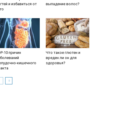
гтей и избавиться от
выпадение волос?
го
P-10 причин
Что такое глютен и
аболеваний
вреден ли он для
елудочно-кишечного
здоровья?
ракта