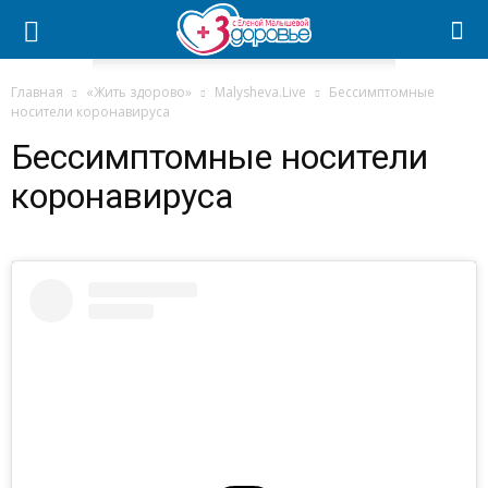
Главная
«Жить здорово»
Malysheva.Live
Бессимптомные
носители коронавируса
Бессимптомные носители
коронавируса