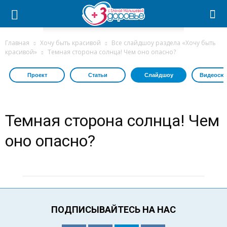
Главная
Хочу быть красивой
Все слайдшоу раздела «Хочу быть
красивой»
Темная сторона солнца! Чем оно опасно?
Проект
Статьи
Слайдшоу
Видеосю
Темная сторона солнца! Чем
оно опасно?
ПОДПИСЫВАЙТЕСЬ НА НАС