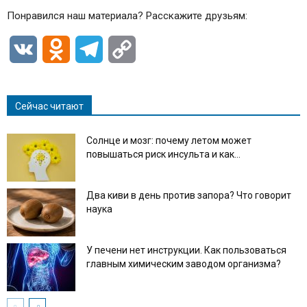
Понравился наш материала? Расскажите друзьям:
VK
Odnoklassniki
Telegram
Copy
Link
Сейчас читают
Солнце и мозг: почему летом может
повышаться риск инсульта и как...
Два киви в день против запора? Что говорит
наука
У печени нет инструкции. Как пользоваться
главным химическим заводом организма?