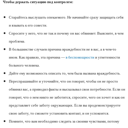
Чтобы держать ситуацию под контролем:
Старайтесь выслушать опекаемого. Не начинайте сразу защищать себя
и взывать к его совести.
Спросите у него, что не так и почему он вас обвиняет. Выясните, в чем
проблема.
В большинстве случаев причина враждебности не в вас, а в чем-то
ином. Как правило, эта причина —
в беспомощности
и угнетенности
больного человека.
Дайте ему возможность описать то, чем была вызвана враждебность.
Переспрашивайте и уточняйте, что он говорит, чтобы он не просто
обвинял вас, а приводил факты и высказывал свои потребности. Если он
говорит, что о нем никто не заботится, спросите, чего он хочет и как он
представляет себе заботу окружающих. Если вы продемонстрируете
свою заботу, то сможете установить контакт, и он успокоится.
Помните, что вам необходимо следить за своими чувствами, потому