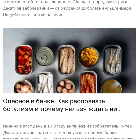
«генетический тест на здоровье». Обещают определить риск
десятков заболеваний — от ожирения до болезни Альцгеймера.
Но действительно ли наличие...
Опасное в банке. Как распознать
ботулизм и почему нельзя ждать ни...
Именно в этот день в 1810 году английский изобретатель Питер
Дюранд получил патент на жестяную консервную банку с