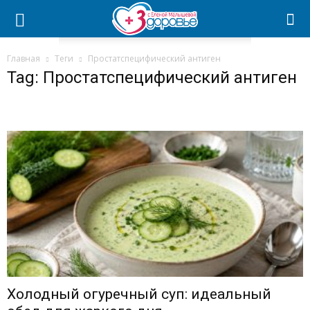
Главная
Теги
Простатспецифический антиген
Tag: Простатспецифический антиген
Холодный огуречный суп: идеальный