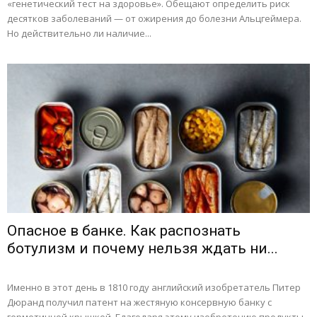
«генетический тест на здоровье». Обещают определить риск
десятков заболеваний — от ожирения до болезни Альцгеймера.
Но действительно ли наличие...
Опасное в банке. Как распознать
ботулизм и почему нельзя ждать ни...
Именно в этот день в 1810 году английский изобретатель Питер
Дюранд получил патент на жестяную консервную банку с