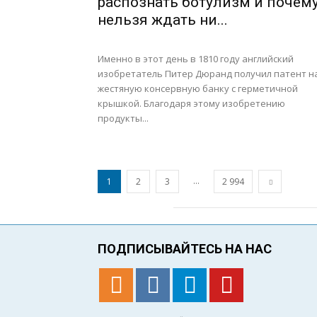
распознать ботулизм и почем
нельзя ждать ни...
Именно в этот день в 1810 году английский
изобретатель Питер Дюранд получил патент н
жестяную консервную банку с герметичной
крышкой. Благодаря этому изобретению
продукты...
...
1
2
3
2 994
ПОДПИСЫВАЙТЕСЬ НА НАС