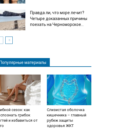
Правда ли, что море лечит?
Четыре доказанных причины
поехать на Черноморское...
Популярные материалы
ибной сезон: как
Слизистая оболочка
спознать грибок
кишечника – главный
гтей и избавиться от
рубеж защиты
го
здоровья ЖКТ