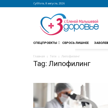
Суббота, 8 августа, 2026
Сайт
zdorovieinfo.ru
–
крупнейший
медицинский
интернет-
СПЕЦПРОЕКТЫ
СБРОСЬ ЛИШНЕЕ
ЗАБОЛЕ
портал
России
Главная
Теги
Липофилинг
Tag: Липофилинг