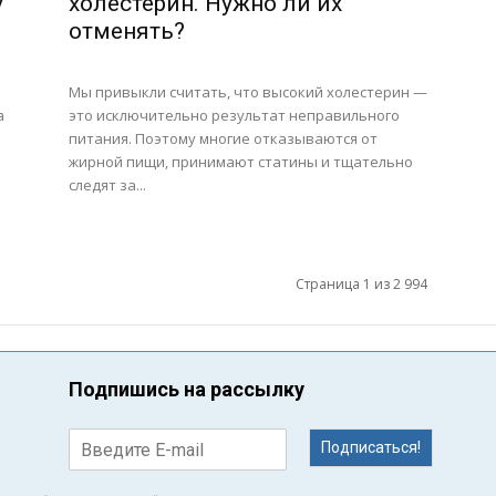
у
холестерин. Нужно ли их
отменять?
Мы привыкли считать, что высокий холестерин —
а
это исключительно результат неправильного
питания. Поэтому многие отказываются от
жирной пищи, принимают статины и тщательно
следят за...
Страница 1 из 2 994
Подпишись на рассылку
Подписаться!