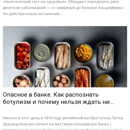
«генетический тест на здоровье». Обещают определить риск
десятков заболеваний — от ожирения до болезни Альцгеймера.
Но действительно ли наличие...
Опасное в банке. Как распознать
ботулизм и почему нельзя ждать ни...
Именно в этот день в 1810 году английский изобретатель Питер
Дюранд получил патент на жестяную консервную банку с