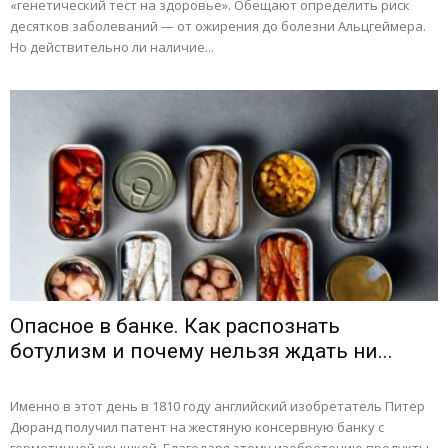
«генетический тест на здоровье». Обещают определить риск
десятков заболеваний — от ожирения до болезни Альцгеймера.
Но действительно ли наличие...
Опасное в банке. Как распознать
ботулизм и почему нельзя ждать ни...
Именно в этот день в 1810 году английский изобретатель Питер
Дюранд получил патент на жестяную консервную банку с