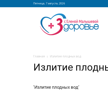
Пятница, 7 августа, 2026
Сайт
zdorovieinfo.ru
–
крупнейший
медицинский
интернет-
портал
России
Главная
Излитие плодных вод
Излитие плодн
‘Излитие плодных вод’