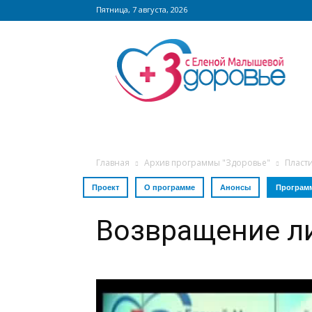
Пятница, 7 августа, 2026
Сайт
zdorovieinfo.ru
–
крупнейший
медицинский
интернет-
портал
России
Главная
Архив программы "Здоровье"
Пласт
Проект
О программе
Анонсы
Програм
Возвращение л