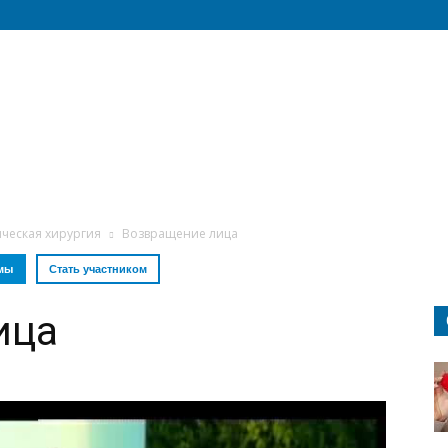
ическая хирургия
Возвращение лица
мы
Стать участником
ица