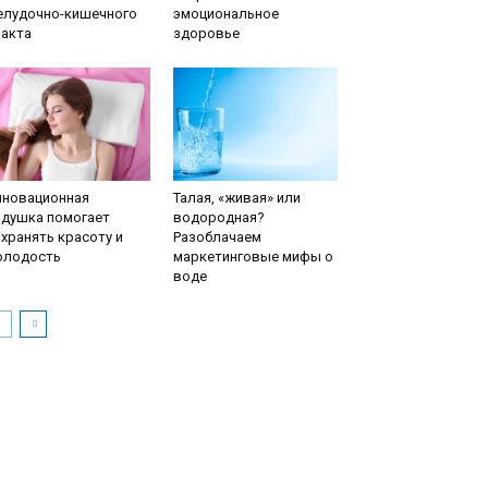
елудочно-кишечного
эмоциональное
ракта
здоровье
нновационная
Талая, «живая» или
одушка помогает
водородная?
хранять красоту и
Разоблачаем
олодость
маркетинговые мифы о
воде