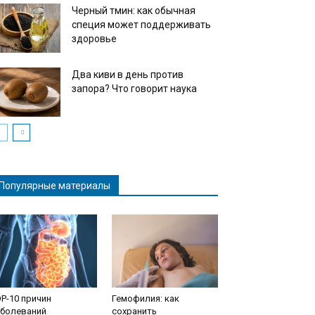
Черный тмин: как обычная
специя может поддерживать
здоровье
Два киви в день против
запора? Что говорит наука
Популярные материалы
P-10 причин
Гемофилия: как
аболеваний
сохранить