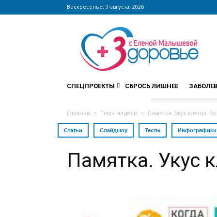
Воскресенье, 9 августа, 2026
Сайт
zdorovieinfo.ru
–
крупнейший
медицинский
интернет-
СПЕЦПРОЕКТЫ
СБРОСЬ ЛИШНЕЕ
ЗАБОЛЕ
портал
России
Главная
Тема недели
Памятка. Укус клеща. К
Статьи
Слайдшоу
Тесты
Инфографики
Памятка. Укус 