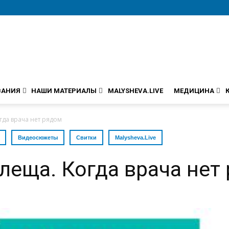
ВАНИЯ
НАШИ МАТЕРИАЛЫ
MALYSHEVA.LIVE
МЕДИЦИНА
огда врача нет рядом
Видеосюжеты
Свитки
Malysheva.Live
клеща. Когда врача нет