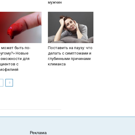
мужчин
 может быть по-
Поставить на паузу: что
ругому?» Новые
делать с симптомами и
озможности для
глубинными причинами
циентов с
климакса
емофилией
Реклама