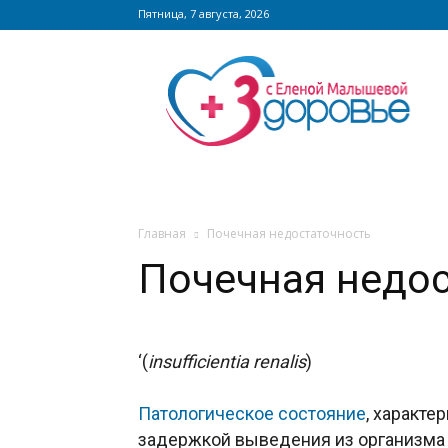
Пятница, 7 августа, 2026
Сайт
zdorovieinfo.ru
–
крупнейший
медицинский
интернет-
портал
России
Главная
Почечная недостаточность
Почечная недо
‘(
insufficientia renalis
)
Патологическое состояние
, характ
задержкой выведения из организма 