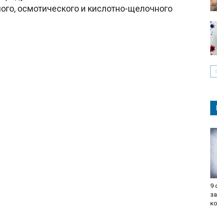
ного, осмотического и кислотно-щелочного
9
з
к