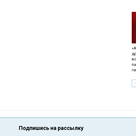
«А
д
в
па
г
Подпишись на рассылку