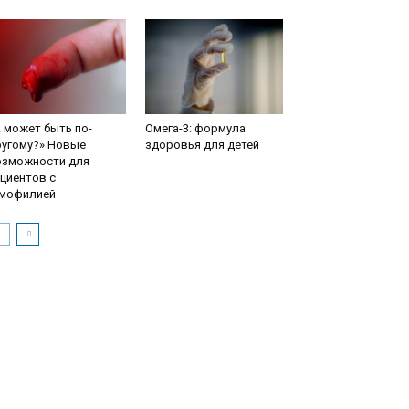
 может быть по-
Омега-3: формула
ругому?» Новые
здоровья для детей
озможности для
циентов с
емофилией