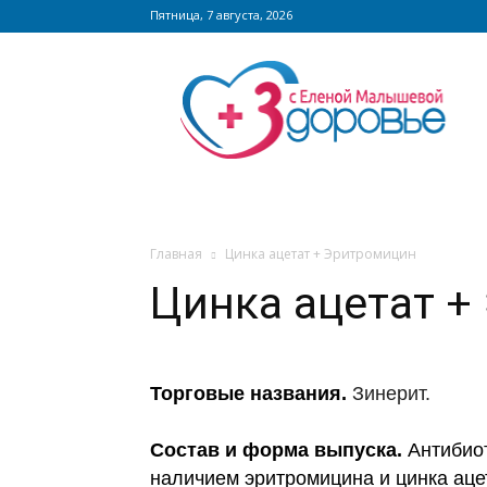
Пятница, 7 августа, 2026
Сайт
zdorovieinfo.ru
–
крупнейший
медицинский
интернет-
портал
России
Главная
Цинка ацетат + Эритромицин
Цинка ацетат +
Торговые названия.
Зинерит.
Состав и форма выпуска.
Антибиот
наличием эритромицина и цинка аце