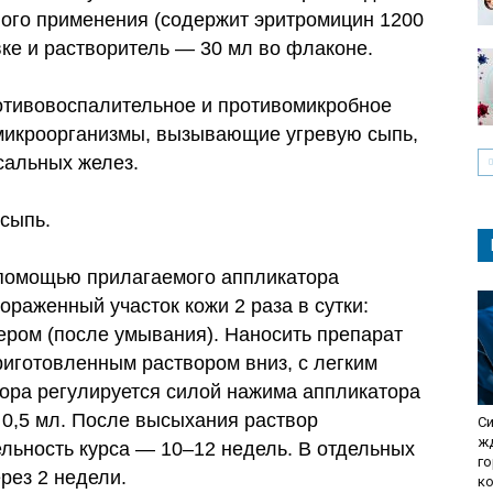
ого применения (содержит эритромицин 1200
овке и растворитель — 30 мл во флаконе.
тивовоспалительное и противомикробное
 микроорганизмы, вызывающие угревую сыпь,
сальных желез.
сыпь.
помощью прилагаемого аппликатора
ораженный участок кожи 2 раза в сутки:
чером (после умывания). Наносить препарат
риготовленным раствором вниз, с легким
ора регулируется силой нажима аппликатора
 0,5 мл. После высыхания раствор
Си
жд
льность курса — 10–12 недель. В отдельных
г
рез 2 недели.
к