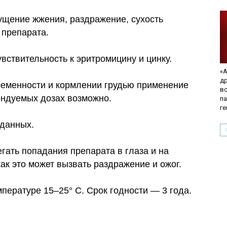
щение жжения, раздражение, сухость
 препарата.
ствительность к эритромицину и цинку.
«А
д
еменности и кормлении грудью применение
в
ендуемых дозах возможно.
па
г
данных.
ать попадания препарата в глаза и на
как это может вызвать раздражение и ожог.
пературе 15–25° C. Срок годности — 3 года.