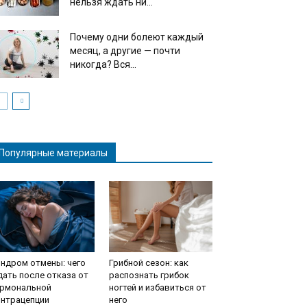
нельзя ждать ни...
Почему одни болеют каждый
месяц, а другие — почти
никогда? Вся...
Популярные материалы
ндром отмены: чего
Грибной сезон: как
ать после отказа от
распознать грибок
ормональной
ногтей и избавиться от
онтрацепции
него