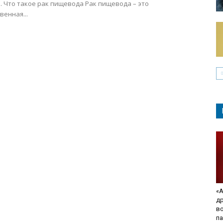
 Что такое рак пищевода Рак пищевода – это
венная...
«А
д
в
па