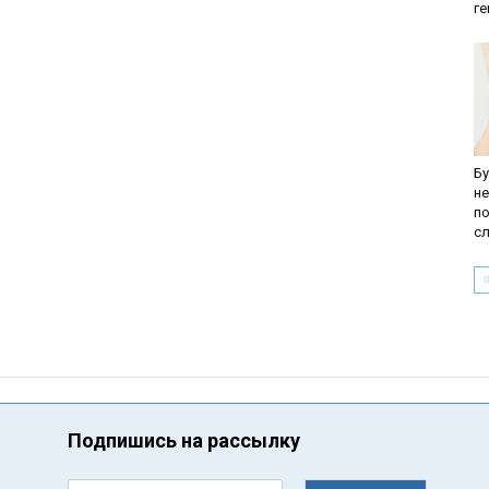
г
Бу
н
п
с
Подпишись на рассылку