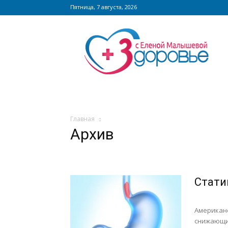
Пятница, 7 августа, 2026
Сайт
zdorovieinfo.ru
–
крупнейший
медицинский
интернет-
портал
России
Главная
Архив
Стати
Американс
снижающие