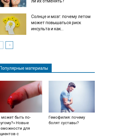
ли их отменять?
Солнце и мозг: почему летом
может повышаться риск
инсульта и как...
Популярные материалы
 может быть по-
Гемофилия: почему
ругому?» Новые
болят суставы?
озможности для
циентов с