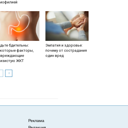
емофилией
дьте бдительны:
Эмпатия и здоровье:
екоторые факторы,
почему от сострадания
овреждающие
один вред
лизистую ЖКТ
Реклама
Редакция