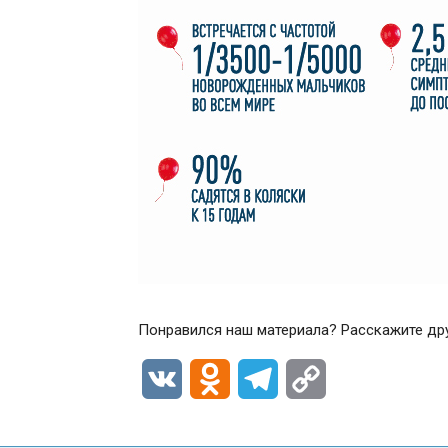
Понравился наш материала? Расскажите др
VK
Odnoklassniki
Telegram
Copy
Link