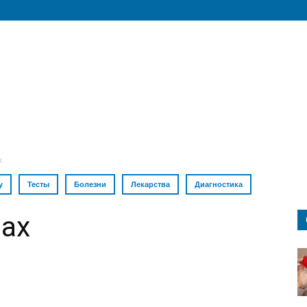
х
у
Тесты
Болезни
Лекарства
Диагностика
ах