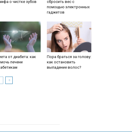
мифа о чистке зубов
сбросить вес с
помощью электронных
гаджетов
ета от диабета: как
Пора браться за голову:
мочь печени
как остановить
иабетикам
выпадение волос?