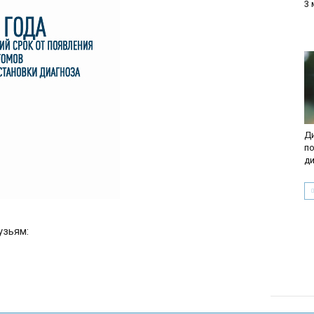
3 
Ди
по
д
узьям: