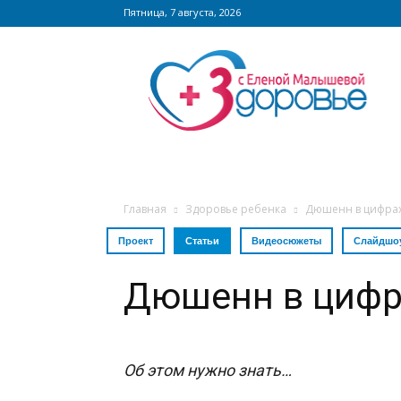
Пятница, 7 августа, 2026
Сайт
zdorovieinfo.ru
–
крупнейший
медицинский
интернет-
портал
России
Главная
Здоровье ребенка
Дюшенн в цифра
Проект
Статьи
Видеосюжеты
Слайдшо
Дюшенн в цифр
Об этом нужно знать…