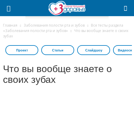
Главная
Заболевания полости рта и зубов
Все тесты раздела
«Заболевания полости рта и зубов»
Что вы вообще знаете о своих
зубах
Проект
Статьи
Слайдшоу
Видеосю
Что вы вообще знаете о
своих зубах