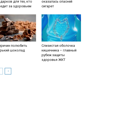
дарков для тех, кто
оказалась опасней
ледит за здоровьем
сигарет
причин полюбить
Слизистая оболочка
орький шоколад
кишечника – главный
рубеж защиты
здоровья ЖКТ