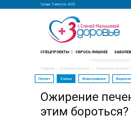
Среда, 5 августа, 2026
Сайт
zdorovieinfo.ru
–
крупнейший
медицинский
интернет-
СПЕЦПРОЕКТЫ
СБРОСЬ ЛИШНЕЕ
ЗАБОЛЕ
портал
России
Главная
Болезни печени
Ожирение печени: чт
Проект
Статьи
Инфографики
Видеосю
Ожирение печени
этим бороться?