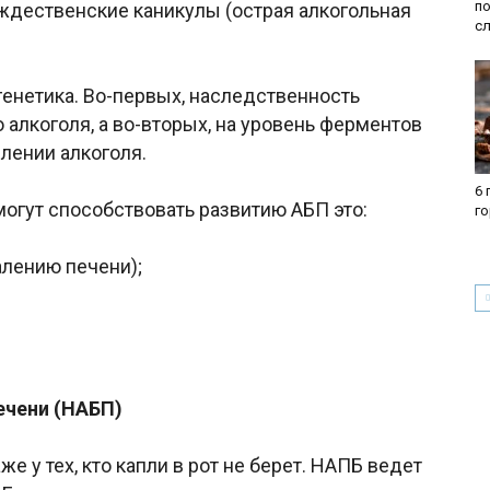
по
ждественские каникулы (острая алкогольная
с
генетика. Во-первых, наследственность
 алкоголя, а во-вторых, на уровень ферментов
лении алкоголя.
6 
огут способствовать развитию АБП это:
г
алению печени);
ечени (НАБП)
 у тех, кто капли в рот не берет. НАПБ ведет