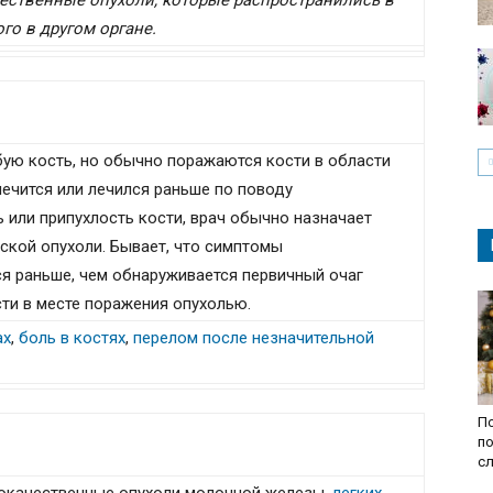
чественные опухоли, которые распространились в
го в другом органе.
ую кость, но обычно поражаются кости в области
 лечится или лечился раньше по поводу
 или припухлость кости, врач обычно назначает
ской опухоли. Бывает, что симптомы
я раньше, чем обнаруживается первичный очаг
сти в месте поражения опухолью.
ах
,
боль в костях
,
перелом после незначительной
По
по
с