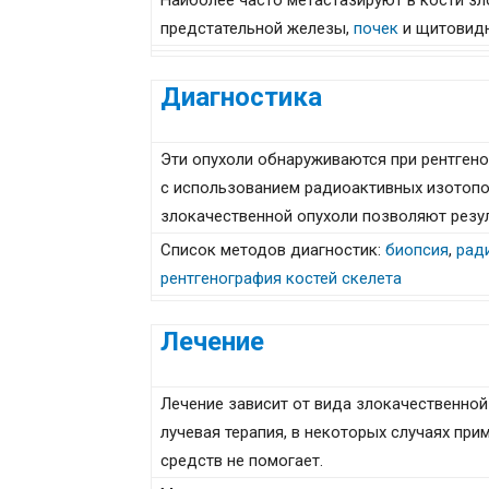
Наиболее часто метастазируют в кости з
предстательной железы,
почек
и щитовидн
Диагностика
Эти опухоли обнаруживаются при рентгено
с использованием радиоактивных изотопо
злокачественной опухоли позволяют резу
Список методов диагностик:
биопсия
,
рад
рентгенография костей скелета
Лечение
Лечение зависит от вида злокачественной
лучевая терапия, в некоторых случаях прим
средств не помогает.