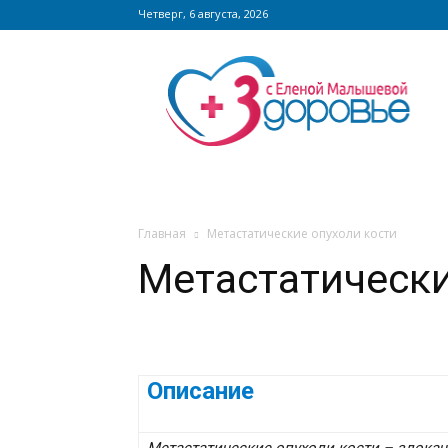
Четверг, 6 августа, 2026
Сайт
zdorovieinfo.ru
–
крупнейший
медицинский
интернет-
портал
России
Главная
Метастатические опухоли кости
Метастатически
Описание