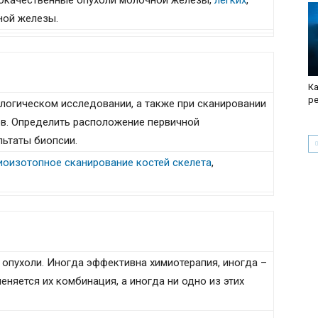
локачественные опухоли молочной железы,
легких
,
ой железы.
Ка
р
логическом исследовании, а также при сканировании
в. Определить расположение первичной
льтаты биопсии.
иоизотопное сканирование костей скелета
,
 опухоли. Иногда эффективна химиотерапия, иногда –
еняется их комбинация, а иногда ни одно из этих