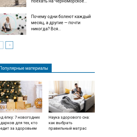
поехать на Черноморское...
Почему одни болеют каждый
месяц, а другие — почти
никогда? Вся...
Популярные материалы
д ёлку: 7 новогодних
Наука здорового сна:
дарков для тех, кто
как выбрать
ледит за здоровьем
правильный матрас