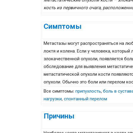
Метастатические опухоли кости – злока
кость из первичного очага, расположенно
Симптомы
Метастазы могут распространяться на люб
локтя и колена. Если у человека, который
злокачественной опухоли, появляется боль
обследование для выявления метастатиче
метастатической опухоли кости появляютс
опухоли. Обычно это боли или перелом ко
Все симптомы:
припухлость
,
боль в сустав
нагрузки
,
спонтанный перелом
Причины