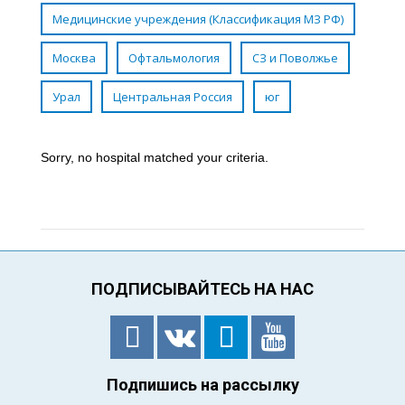
Медицинские учреждения (Классификация МЗ РФ)
Москва
Офтальмология
СЗ и Поволжье
Урал
Центральная Россия
юг
Sorry, no posts matched your criteria.
Sorry, no hospital matched your criteria.
ПОДПИСЫВАЙТЕСЬ НА НАС
Подпишись на рассылку