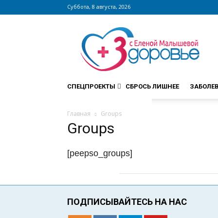
Суббота, 8 августа, 2026
Сайт
zdorovieinfo.ru
–
крупнейший
медицинский
интернет-
СПЕЦПРОЕКТЫ
СБРОСЬ ЛИШНЕЕ
ЗАБОЛЕ
портал
России
Главная
Groups
Groups
[peepso_groups]
ПОДПИСЫВАЙТЕСЬ НА НАС