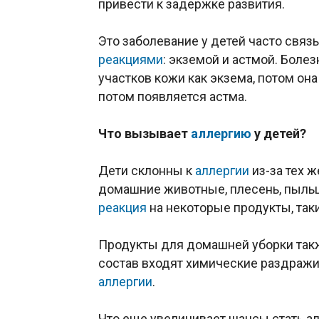
привести к задержке развития.
Это заболевание у детей часто свя
реакциями
: экземой и астмой. Боле
участков кожи как экзема, потом он
потом появляется астма.
Что вызывает
аллергию
у детей?
Дети склонны к
аллергии
из-за тех ж
домашние животные, плесень, пыльц
реакция
на некоторые продукты, таки
Продукты для домашней уборки также
состав входят химические раздражи
аллергии
.
Что еще увеличивает шансы стать а