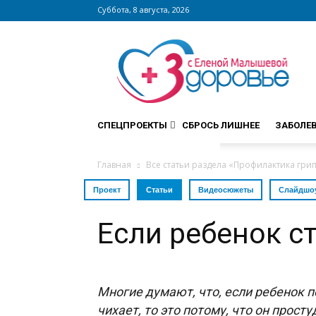
Суббота, 8 августа, 2026
Сайт
zdorovieinfo.ru
–
крупнейший
медицинский
интернет-
СПЕЦПРОЕКТЫ
СБРОСЬ ЛИШНЕЕ
ЗАБОЛЕ
портал
России
Главная
Все статьи раздела «Профилактика грип
Проект
Статьи
Видеосюжеты
Слайдшо
Если ребенок с
Многие думают, что, если ребенок 
чихает, то это потому, что он прост