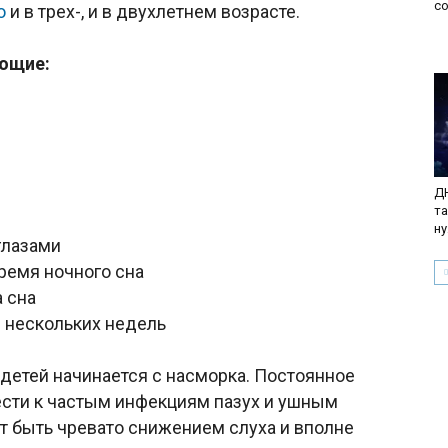
с
ю
и в трех-, и в двухлетнем возрасте.
ющие:
ДН
та
ну
глазами
ремя ночного сна
 сна
 нескольких недель
детей начинается с насморка. Постоянное
ести к частым инфекциям пазух и ушным
т быть чревато снижением слуха и вполне