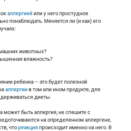
нок
аллергией
или у него простудное
но понаблюдать. Меняется ли (и как) его
учаях:
домашних животных?
овышенная влажность?
янии ребенка – это будет полезной
на
аллергии
в том или ином продукте, для
идерживаться диеты.
а может быть аллергия, не спешите с
редоточиваются на определенном аллергене,
тв, что
реакция
происходит именно на него. В