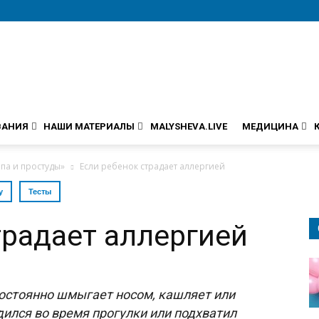
ВАНИЯ
НАШИ МАТЕРИАЛЫ
MALYSHEVA.LIVE
МЕДИЦИНА
па и простуды»
Если ребенок страдает аллергией
у
Тесты
традает аллергией
постоянно шмыгает носом, кашляет или
удился во время прогулки или подхватил