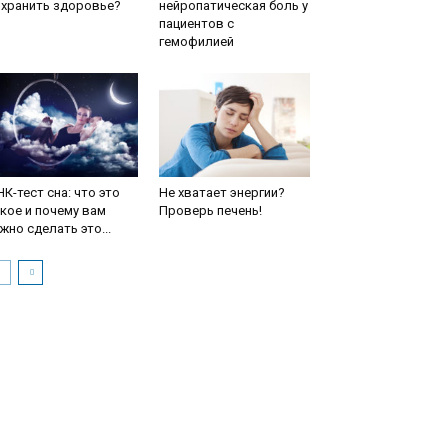
охранить здоровье?
нейропатическая боль у
пациентов с
гемофилией
К-тест сна: что это
Не хватает энергии?
кое и почему вам
Проверь печень!
жно сделать это...