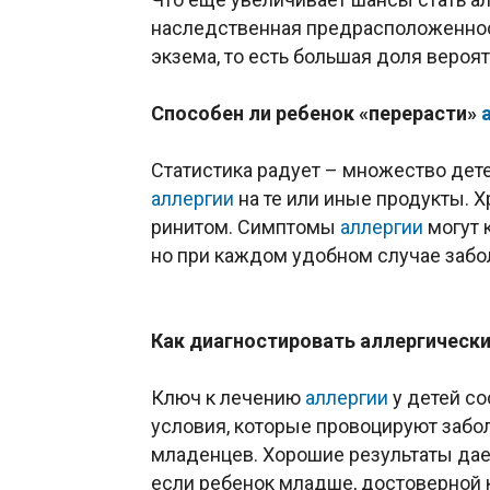
наследственная предрасположенност
экзема, то есть большая доля вероят
Способен ли ребенок «перерасти»
Статистика радует – множество дет
аллергии
на те или иные продукты. 
ринитом. Симптомы
аллергии
могут к
но при каждом удобном случае забол
Как диагностировать аллергическ
Ключ к лечению
аллергии
у детей со
условия, которые провоцируют забол
младенцев. Хорошие результаты дает
если ребенок младше, достоверной 