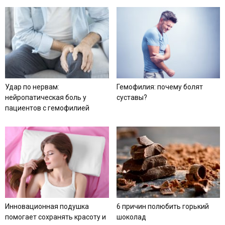
Удар по нервам:
Гемофилия: почему болят
нейропатическая боль у
суставы?
пациентов с гемофилией
Инновационная подушка
6 причин полюбить горький
помогает сохранять красоту и
шоколад