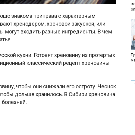
ве
о
ошо знакома приправа с характерным
вают хренодером, хреновой закуской, или
ы могут входить разные ингредиенты. В чем
атье.
ской кухни. Готовят хреновину из протертых
Ту
м
диционный классический рецепт хреновины
вину, чтобы они снижали его остроту. Чеснок
чтобы дольше хранилось. В Сибири хреновина
х болезней.