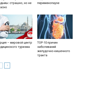
дьмы: страшно, но не
перименопаузе
пасно
рция – мировой центр
TOP-10 причин
едицинского туризма
заболеваний
желудочно-кишечного
тракта