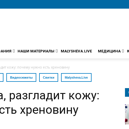
ВАНИЯ
НАШИ МАТЕРИАЛЫ
MALYSHEVA.LIVE
МЕДИЦИНА
адит кожу: почему нужно есть хреновину
Видеосюжеты
Свитки
Malysheva.Live
, разгладит кожу:
сть хреновину