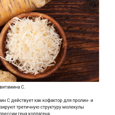
витамина С.
мин C действует как кофактор для пролин- и
изируют третичную структуру молекулы
прессии гена коллагена.