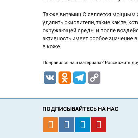
Также витамин С является мощным а
удалить окислители, такие как те, к
окружающей среды и после воздейст
активность имеет особое значение 
в коже.
Понравился наш материала? Расскажите др
VK
Odnoklassniki
Telegram
Copy
Link
ПОДПИСЫВАЙТЕСЬ НА НАС