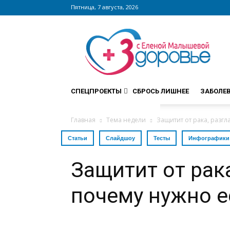
Пятница, 7 августа, 2026
Сайт
zdorovieinfo.ru
–
крупнейший
медицинский
интернет-
СПЕЦПРОЕКТЫ
СБРОСЬ ЛИШНЕЕ
ЗАБОЛЕ
портал
России
Главная
Тема недели
Защитит от рака, разгл
Статьи
Слайдшоу
Тесты
Инфографики
Защитит от рака
почему нужно е