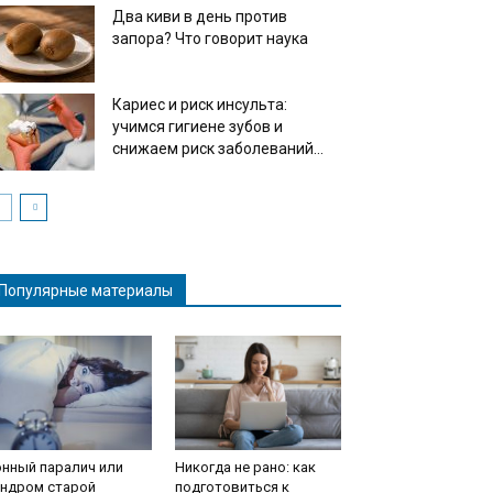
Два киви в день против
запора? Что говорит наука
Кариес и риск инсульта:
учимся гигиене зубов и
снижаем риск заболеваний...
Популярные материалы
нный паралич или
Никогда не рано: как
индром старой
подготовиться к