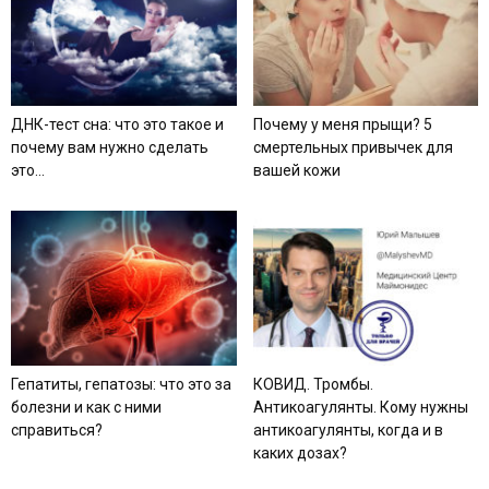
ДНК-тест сна: что это такое и
Почему у меня прыщи? 5
почему вам нужно сделать
смертельных привычек для
это...
вашей кожи
Гепатиты, гепатозы: что это за
КОВИД. Тромбы.
болезни и как с ними
Антикоагулянты. Кому нужны
справиться?
антикоагулянты, когда и в
каких дозах?