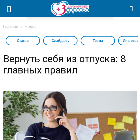
Главная
Новое
Статьи
Слайдшоу
Тесты
Инфогра
Вернуть себя из отпуска: 8
главных правил