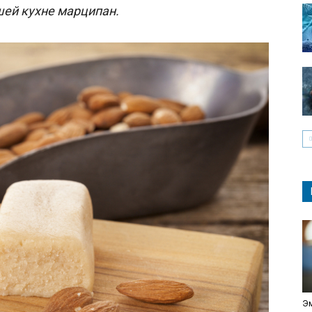
ашей кухне марципан.
Эм