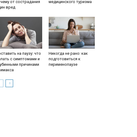
чему от сострадания
медицинского туризма
дин вред
ставить на паузу: что
Никогда не рано: как
лать с симптомами и
подготовиться к
лубинными причинами
перименопаузе
лимакса