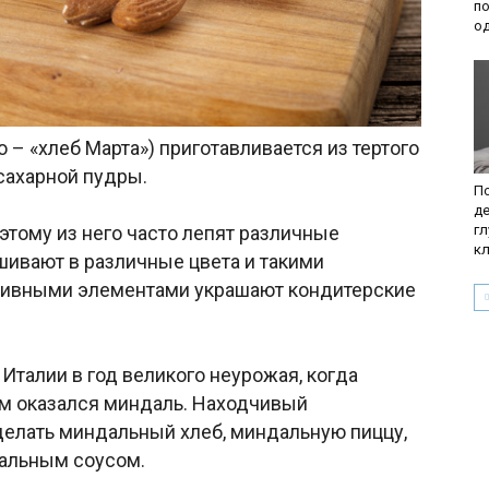
по
о
 – «хлеб Марта») приготавливается из тертого
сахарной пудры.
По
де
г
этому из него часто лепят различные
к
шивают в различные цвета и такими
тивными элементами украшают кондитерские
талии в год великого неурожая, когда
м оказался миндаль. Находчивый
делать миндальный хлеб, миндальную пиццу,
дальным соусом.