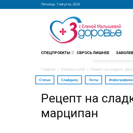
Пятница, 7 августа, 2026
Сайт
zdorovieinfo.ru
–
крупнейший
медицинский
интернет-
СПЕЦПРОЕКТЫ
СБРОСЬ ЛИШНЕЕ
ЗАБОЛЕ
портал
России
Главная
Рецепты (old)
Рецепт на сладкое. Де
Статьи
Слайдшоу
Тесты
Инфографики
Рецепт на слад
марципан