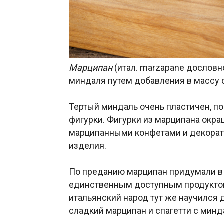
Марципан
(итал. marzapane дословно
миндаля путем добавления в массу 
Тертый миндаль очень пластичен, по
фигурки. Фигурки из марципана окра
марципанными конфетами и декора
изделия.
По преданию марципан придумали в И
единственным доступным продукто
итальянский народ тут же научился 
сладкий марципан и спагетти с мин