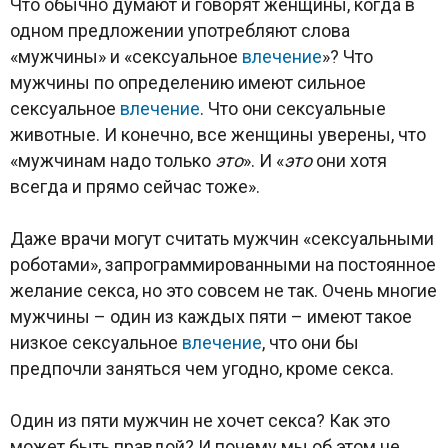
Что обычно думают и говорят женщины, когда в
одном предложении употребляют слова
«мужчины» и «сексуальное
влечение
»? Что
мужчины по определению имеют сильное
сексуальное
влечение
. Что они сексуальные
животные. И конечно, все женщины уверены, что
«мужчинам надо только
это
». И «
это
они хотя
всегда и прямо сейчас тоже».
Даже врачи могут считать мужчин «сексуальными
роботами», запрограммированными на постоянное
желание секса, но это совсем не так. Очень многие
мужчины – один из каждых пяти – имеют такое
низкое сексуальное
влечение
, что они бы
предпочли заняться чем угодно, кроме секса.
Один из пяти мужчин не хочет секса? Как это
может быть правдой? И почему мы об этом не