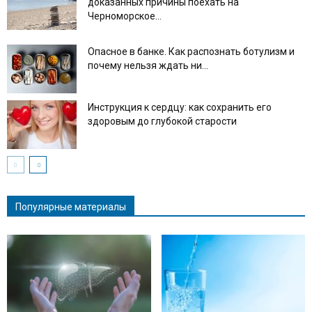
доказанных причины поехать на
Черноморское...
Опасное в банке. Как распознать ботулизм и
почему нельзя ждать ни...
Инструкция к сердцу: как сохранить его
здоровым до глубокой старости
Популярные материалы