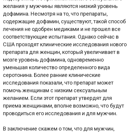
желания у мужчины являются низкий уровень
дофамина. Несмотря на то, что препараты,
содержащие дофамин, существуют, такой способ
лечения не одобрен медиками и не прошел все
соответствующие испытания. Однако сейчас в
США проходят клинические исследования нового
препарата для женщин, который увеличивает в
мозге уровень дофамина, одновременно
уменьшая количество определенного вида
серотонина. Более ранние клинические
исследования показали, что препарат может
помочь женщинам с низким сексуальным
желанием. Если этот препарат утвердят для
приема женщинами, вполне возможно, что будут
проводиться его исследования и для мужчин.
В заключение скажем о том, что для мужчин,