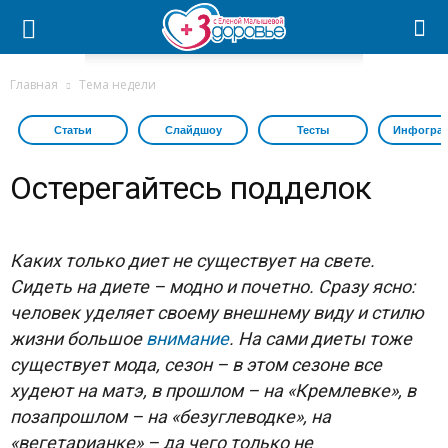
Главная
Тема недели
Статьи
Слайдшоу
Тесты
Инфогра
Остерегайтесь подделок
Каких только диет не существует на свете.
Сидеть на диете – модно и почетно. Сразу ясно:
человек уделяет своему внешнему виду и стилю
жизни большое
внимание
. На сами диеты тоже
существует мода, сезон – в этом сезоне все
худеют на матэ, в прошлом – на «Кремлевке», в
позапрошлом – на «безуглеводке», на
«вегетарианке» – да чего только не