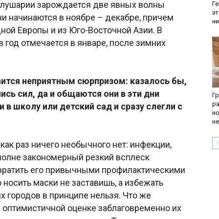
олушарии зарождается две явных волны
Ге
эт
и начинаются в ноябре – декабре, причем
ни
дной Европы и из Юго-Восточной Азии. В
в год отмечается в январе, после зимних
вится неприятным сюрпризом: казалось бы,
ись сил, да и общаются они в эти дни
Гр
ра
в школу или детский сад и сразу слегли с
но
не
как раз ничего необычного нет: инфекции,
полне закономерный резкий всплеск
вратить его привычными профилактическими
носить маски не заставишь, а избежать
 городов в принципе нельзя. Что же
й оптимистичной оценке заблаговременно их