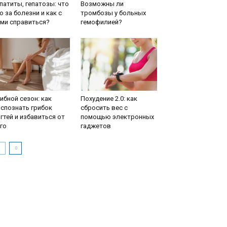
патиты, гепатозы: что
Возможны ли
о за болезни и как с
тромбозы у больных
ми справиться?
гемофилией?
ибной сезон: как
Похудение 2.0: как
спознать грибок
сбросить вес с
гтей и избавиться от
помощью электронных
го
гаджетов