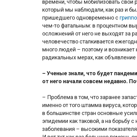
времени, чтобы мобилизовать свои р
который мы наблюдали, как раз и 
пришедшего одновременно с
грипп
чем-то фатальным: в процентном в
осложнений от него не выходят за р
человечество сталкивается ежегод
много людей – поэтому и возникает 
радикальных мерах, как объявление 
– Ученые знали, что будет пандем
от него начали совсем недавно. П
– Проблема в том, что заранее зап
именно от того штамма вируса, кот
в большинстве стран основные усил
эпидемии как таковой, а на борьбу
заболевания – высокими показател
И вот тут как раз большую помощь о