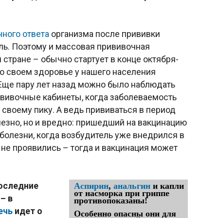
ного ответа
организма после прививки
ль. Поэтому и массовая прививочная
 стране – обычно стартует в конце октября-
 о своем здоровье у нашего населения
 Еще пару лет назад можно было наблюдать
ививочные кабинеты, когда заболеваемость
своему пику. А ведь прививаться в период
лезно, но и вредно: пришедший на вакцинацию
болезни, когда возбудитель уже внедрился в
 не проявились – тогда и вакцинация может
последние
Аспирин
,
анальгин
и капли
от насморка при гриппе
– в
противопоказаны!
ечь
идет о
Особенно опасны они для