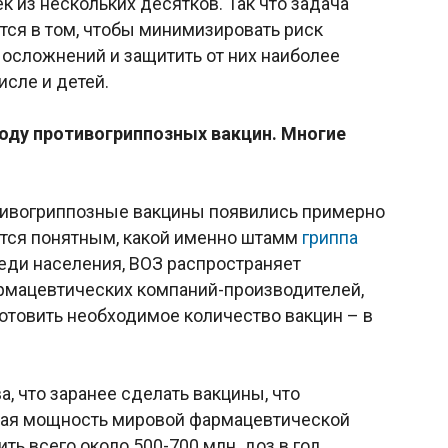
к из нескольких десятков. Так что задача
ся в том, чтобы минимизировать риск
осложнений и защитить от них наиболее
исле и детей.
воду противогриппозных вакцин. Многие
ивогриппозные вакцины появились примерно
овится понятным, какой именно штамм
гриппа
еди населения, ВОЗ распространяет
рмацевтических компаний-производителей,
отовить необходимое количество вакцин – в
, что заранее сделать вакцины, что
общая мощность мировой фармацевтической
ь всего около 500-700 млн. доз в год.