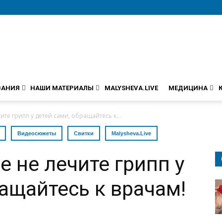
ВАНИЯ
НАШИ МАТЕРИАЛЫ
MALYSHEVA.LIVE
МЕДИЦИНА
ите грипп у детей сами, обращайтесь к...
Видеосюжеты
Свитки
Malysheva.Live
е не лечите грипп у
ращайтесь к врачам!