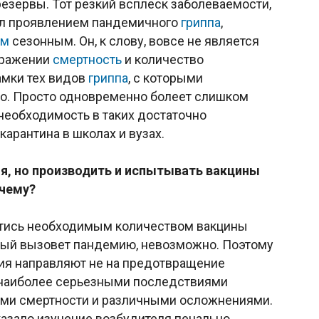
езервы. Тот резкий всплеск заболеваемости,
был проявлением пандемичного
гриппа
,
ом
сезонным. Он, к слову, вовсе не является
ыражении
смертность
и количество
амки тех видов
гриппа
, с которыми
но. Просто одновременно болеет слишком
необходимость в таких достаточно
карантина в школах и вузах.
ия, но производить и испытывать вакцины
очему?
астись необходимым количеством вакцины
орый вызовет пандемию, невозможно. Поэтому
ия направляют не на предотвращение
 с наиболее серьезными последствиями
ями смертности и различными осложнениями.
казало изучение возбудителя печально