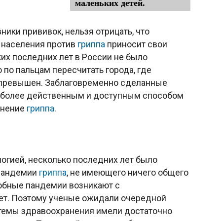
маленьких детей.
ники прививок, нельзя отрицать, что
 населения против
гриппа
приносит свои
их последних лет в России не было
 по пальцам пересчитать города, где
 превышен. Заблаговременно сделанные
иболее действенным и доступным способом
анение
гриппа
.
огией, несколько последних лет было
 пандемии
гриппа
, не имеющего ничего общего
бные пандемии возникают с
ет. Поэтому ученые ожидали очередной
темы здравоохранения имели достаточно