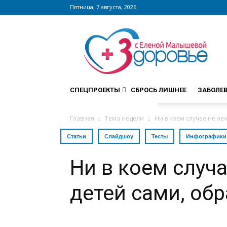
Пятница, 7 августа, 2026
Сайт
zdorovieinfo.ru
–
крупнейший
медицинский
интернет-
СПЕЦПРОЕКТЫ
СБРОСЬ ЛИШНЕЕ
ЗАБОЛЕ
портал
России
Главная
Тема недели
Ни в коем случае не леч
Статьи
Слайдшоу
Тесты
Инфографики
Ни в коем случа
детей сами, об