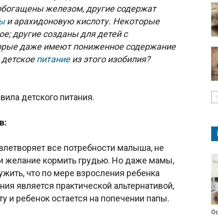
обогащены железом, другие содержат
ы
и арахидоновую кислоту. Некоторые
е; другие созданы для детей с
орые даже имеют пониженное содержание
 детское
питание
из этого изобилия?
вила детского питания.
в:
влетворяет все потребности малыша, не
и желание кормить грудью. Но даже мамы,
ужить, что по мере взросления ребенка
ания является практической альтернативой,
ту и ребенок остается на попечении папы.
Ос