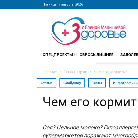
Пятница, 7 августа, 2026
Сайт
zdorovieinfo.ru
–
крупнейший
медицинский
интернет-
СПЕЦПРОЕКТЫ
СБРОСЬ ЛИШНЕЕ
ЗАБОЛЕ
портал
России
Главная
Тема недели
Чем его кормить?
Статьи
Слайдшоу
Тесты
Инфографики
Чем его кормит
Соя? Цельное молоко? Гипоаллерге
супермаркетов поражают многообра