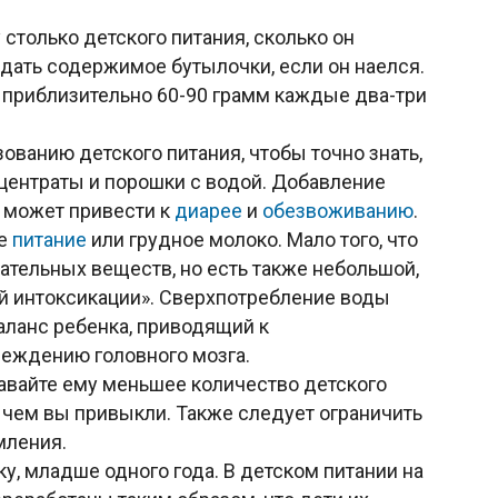
только детского питания, сколько он
оедать содержимое бутылочки, если он наелся.
приблизительно 60-90 грамм каждые два-три
ованию детского питания, чтобы точно знать,
нцентраты и порошки с водой. Добавление
 может привести к
диарее
и
обезвоживанию
.
ое
питание
или грудное молоко. Мало того, что
тельных веществ, но есть также небольшой,
й интоксикации». Сверхпотребление воды
ланс ребенка, приводящий к
еждению головного мозга.
давайте ему меньшее количество детского
, чем вы привыкли. Также следует ограничить
мления.
у, младше одного года. В детском питании на