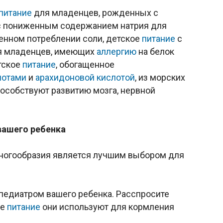
питание
для младенцев, рожденных с
 пониженным содержанием натрия для
енном потреблении соли, детское
питание
с
ля младенцев, имеющих
аллергию
на белок
тское
питание
, обогащенное
лотами
и
арахидоновой кислотой
, из морских
особствуют развитию мозга, нервной
вашего ребенка
 многообразия является лучшим выбором для
 педиатром вашего ребенка. Расспросите
ое
питание
они используют для кормления