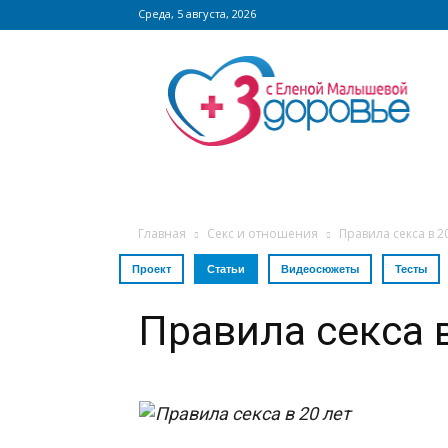
Среда, 5 августа, 2026
Сайт
zdorovieinfo.ru
–
крупнейший
медицинский
интернет-
портал
России
Главная
Секс и отношения
Правила секса в 2
Проект
Статьи
Видеосюжеты
Тесты
Правила секса в