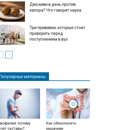
Два киви в день против
запора? Что говорит наука
Три прививки, которые стоит
проверить перед
поступлением в вуз
Популярные материалы
мофилия: почему
Как обезопасить
олят суставы?
кишечник