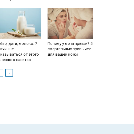
йте, дети, молоко: 7
Почему у меня прыщи? 5
ичин не
смертельных привычек
казываться от этого
для вашей кожи
лезного напитка