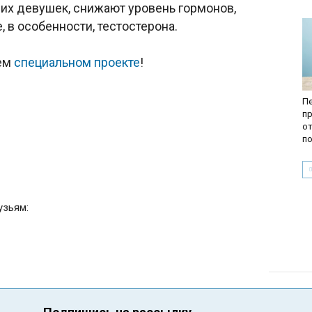
их девушек, снижают уровень гормонов,
 в особенности, тестостерона.
шем
специальном проекте
!
Пе
пр
от
по
узьям: