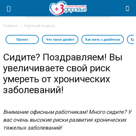
Главная
Научный подход
Проект
Что такое диабет
Как жить с диабетом
Ед
Сидите? Поздравляем! Вы
увеличиваете свой риск
умереть от хронических
заболеваний!
Внимание офисным работникам! Много сидите? У
вас очень высокие риски развития хронических
тяжелых заболеваний!