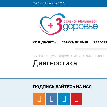
Суббота, 8 августа, 2026
Сайт
zdorovieinfo.ru
–
крупнейший
медицинский
интернет-
СПЕЦПРОЕКТЫ
СБРОСЬ ЛИШНЕЕ
ЗАБОЛЕ
портал
России
Главная
Будь в форме
Дети
Диагностика
Диагностика
ПОДПИСЫВАЙТЕСЬ НА НАС