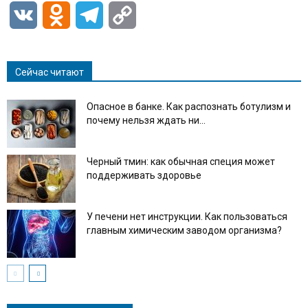
VK
Odnoklassniki
Telegram
Copy
Link
Сейчас читают
Опасное в банке. Как распознать ботулизм и
почему нельзя ждать ни...
Черный тмин: как обычная специя может
поддерживать здоровье
У печени нет инструкции. Как пользоваться
главным химическим заводом организма?