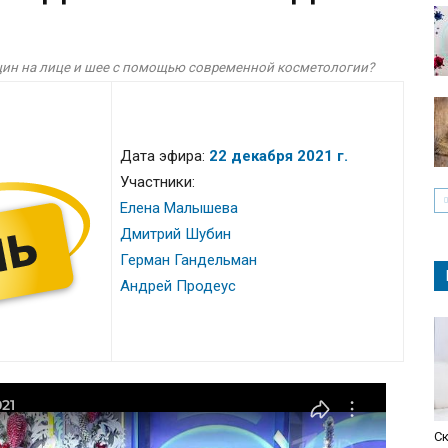
рщин на лице и шее с помощью современной косметологии?
Дата эфира:
22 декабря 2021 г.
Участники:
Елена Малышева
Дмитрий Шубин
Герман Гандельман
Андрей Продеус
С