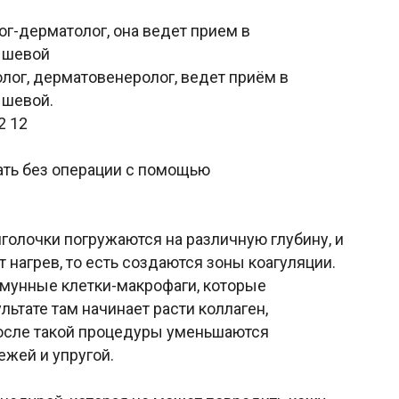
ог-дерматолог, она ведет прием в
ышевой
лог, дерматовенеролог, ведет приём в
ышевой.
12 12
ать без операции с помощью
голочки погружаются на различную глубину, и
 нагрев, то есть создаются зоны коагуляции.
мунные клетки-макрофаги, которые
ьтате там начинает расти коллаген,
осле такой процедуры уменьшаются
ежей и упругой.