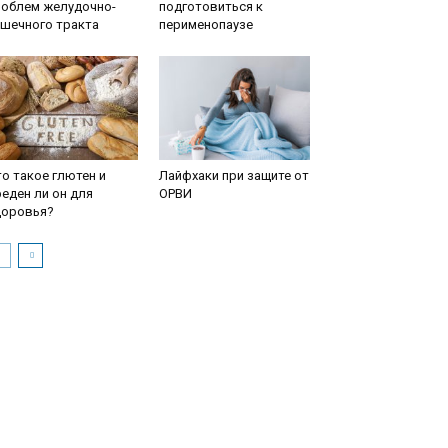
роблем желудочно-
подготовиться к
ишечного тракта
перименопаузе
о такое глютен и
Лайфхаки при защите от
еден ли он для
ОРВИ
доровья?