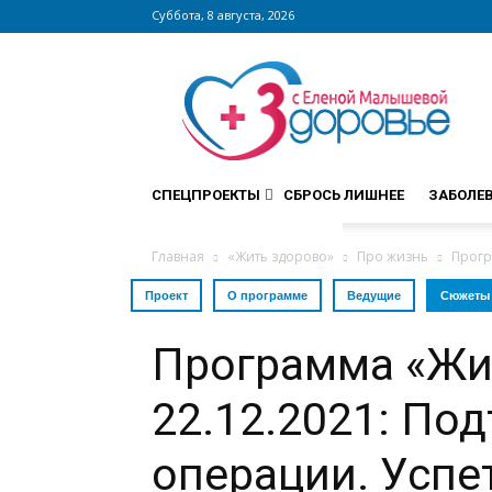
Суббота, 8 августа, 2026
Сайт
zdorovieinfo.ru
–
крупнейший
медицинский
интернет-
СПЕЦПРОЕКТЫ
СБРОСЬ ЛИШНЕЕ
ЗАБОЛЕ
портал
России
Главная
«Жить здорово»
Про жизнь
Прогр
Проект
О программе
Ведущие
Сюжеты
Программа «Жи
22.12.2021: По
операции. Успе