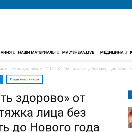
ВАНИЯ
НАШИ МАТЕРИАЛЫ
MALYSHEVA.LIVE
МЕДИЦИНА
амма «Жить здорово» от 22.12.2021: Подтяжка лица без операции. Успеть д
Стать участником
ть здорово» от
дтяжка лица без
ть до Нового года