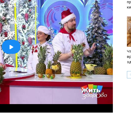
п
к
Чт
вр
з