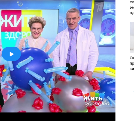
с
э
з
С
п
к