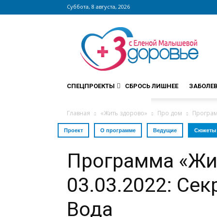
Суббота, 8 августа, 2026
Сайт
zdorovieinfo.ru
–
крупнейший
медицинский
интернет-
СПЕЦПРОЕКТЫ
СБРОСЬ ЛИШНЕЕ
ЗАБОЛЕ
портал
России
Главная
«Жить здорово»
Про дом
Програм
Проект
О программе
Ведущие
Сюжеты
Программа «Жи
03.03.2022: Се
Вода