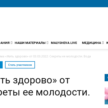
ВАНИЯ
НАШИ МАТЕРИАЛЫ
MALYSHEVA.LIVE
МЕДИЦИНА
ма «Жить здорово» от 03.03.2022: Секреты ее молодости. Вода
Стать участником
ть здорово» от
креты ее молодости.