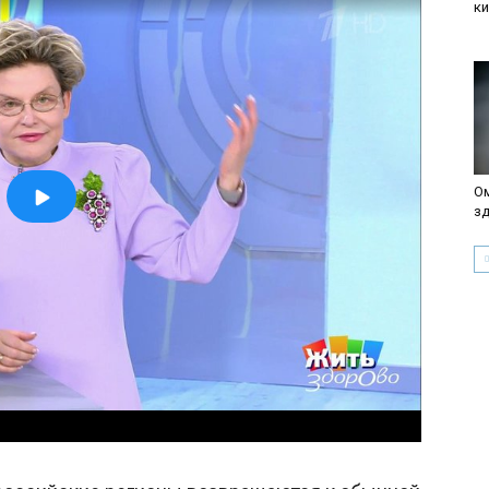
к
Ом
зд