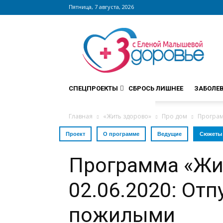
Пятница, 7 августа, 2026
Сайт
zdorovieinfo.ru
–
крупнейший
медицинский
интернет-
СПЕЦПРОЕКТЫ
СБРОСЬ ЛИШНЕЕ
ЗАБОЛЕ
портал
России
Главная
«Жить здорово»
Про дом
Програм
Проект
О программе
Ведущие
Сюжеты
Программа «Жи
02.06.2020: Отп
пожилыми